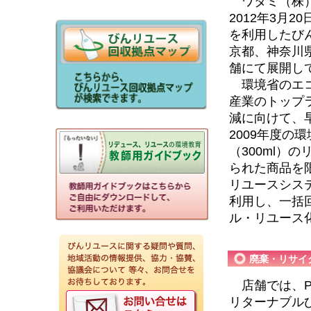
ワタミ（株）
2012年3月
を利用したび
京都、神奈川
舗にて展開し
環境省のエコ
産業のトップ
減に向けて、
2009年度
（300ml）
られた商品を
リユースシス
利用し、一括
ル・リユース
廃棄・リサイ
店舗では、P
リターナブル