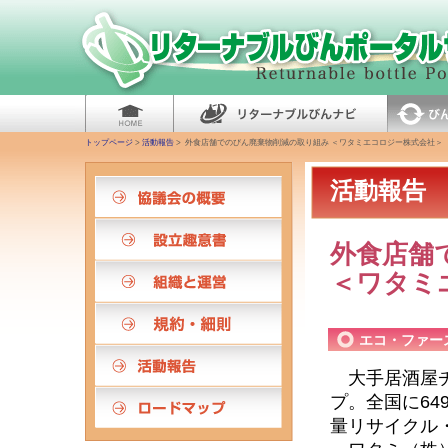
トップページ
>
活動報告
> 外食店舗でのびん廃棄物削減の取り組み ＜ワタミエコロジー株式会社＞
活動報告
外食店舗
＜ワタミ
エコ・ファー
大手居酒屋チ
プ。全国に6
量リサイクル